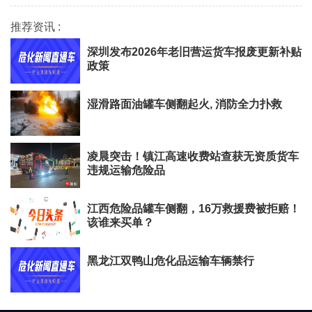
推荐资讯 :
深圳发布2026年老旧营运货车报废更新补贴
政策
湿滑路面油罐车侧翻起火, 消防全力扑救
凌晨突击！镇江高速收费站查获无资质货车
违规运输危险品
江西危险品罐车侧翻，16万救援费被拒赔！
该谁来买单？
黑龙江双鸭山危化品运输车辆禁行