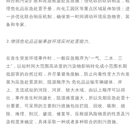
商控制污染扩散和应急救援处置措施；强化联防联训制度，梳
理危化品应急处置手册，向化工园区等重点区域延伸加强；进
一步优化联合响应机制，确保第一时间调动环境应急物资、装
备和专家。
3.增强危化品运输事故环境应对处置能力。
在发生突发环境事件时，一般应急顺序为“一气、二水、三
土”，以短时间大范围高浓度的污染物影响转化成小范围长期
低损害的自然过程，并尽量避免接触，防止向毒性变大方向发
展为应急处置原则。阻源顺序为:危化品运输车辆罐体、岸
上、支流或短的河段、河床、较大水域。由以上顺序可以得
出，事件发生时间越长，阻源难度越大，所以先期应急处置十
分重要。可采用的主要削污措施包括拦阻、回收、吸附、烧
除、掩埋、削沉、掺混、修复等。应根据风险物质的性质及污
染程度来确定，具体采取一种或者多种联合的削污措施。