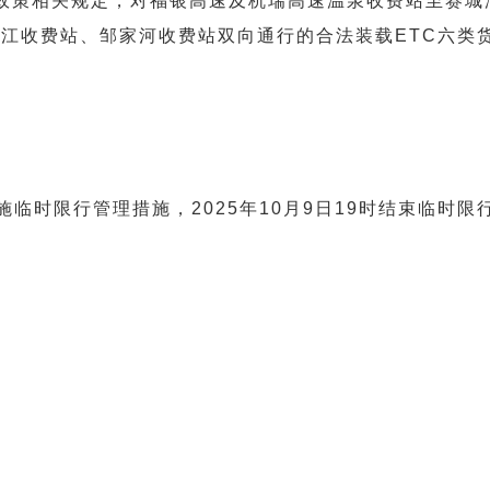
”政策相关规定，对福银高速及杭瑞高速温泉收费站至赛
江收费站、邹家河收费站双向通行的合法装载ETC六类
实施临时限行管理措施，2025年10月9日19时结束临时