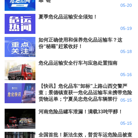
靠”链
05-20
夏季危化品运输安全须知！
05-19
如何正确使用和保养危化品运输车？这
份“秘籍”赶紧收好！
05-18
危化品运输安全行车与应急处置指南
05-16
【快讯】危化品车“卸标”上路山西交警严
查；景德镇查获一危化品运输车未携带危险
货物运单；宁夏吴忠危化品车辆禁行
05-15
河南危险品罐车泄漏！满载33吨甲醇！
05-15
全国首批！新法生效，普货车运危险品被查